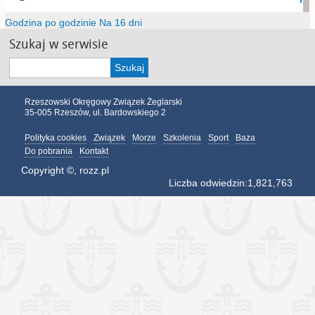
Godzina po godzinie
Na 16 dni
Szukaj w serwisie
Szukaj
Rzeszowski Okręgowy Związek Żeglarski
35-005 Rzeszów, ul. Bardowskiego 2
Polityka cookies
Związek
Morze
Szkolenia
Sport
Baza
Do pobrania
Kontakt
Copyright ©, rozz.pl
Liczba odwiedzin:
1,821,763