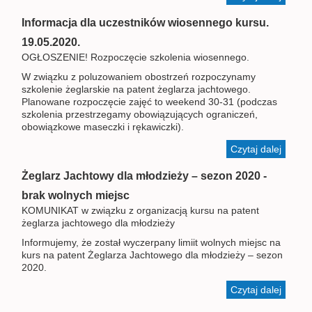
Jesien
kurs
Informacja dla uczestników wiosennego kursu.
weeke
19.05.2020.
Żeglar
OGŁOSZENIE! Rozpoczęcie szkolenia wiosennego.
Jachto
brak
W związku z poluzowaniem obostrzeń rozpoczynamy
wolnyc
szkolenie żeglarskie na patent żeglarza jachtowego.
miejsc.
Planowane rozpoczęcie zajęć to weekend 30-31 (podczas
szkolenia przestrzegamy obowiązujących ograniczeń,
obowiązkowe maseczki i rękawiczki).
Czytaj dalej
wpis
Inform
dla
Żeglarz Jachtowy dla młodzieży – sezon 2020 -
uczest
brak wolnych miejsc
wiose
KOMUNIKAT w związku z organizacją kursu na patent
kursu.
żeglarza jachtowego dla młodzieży
19.05.
Informujemy, że został wyczerpany limiit wolnych miejsc na
kurs na patent Żeglarza Jachtowego dla młodzieży – sezon
2020.
Czytaj dalej
wpis
Żeglar