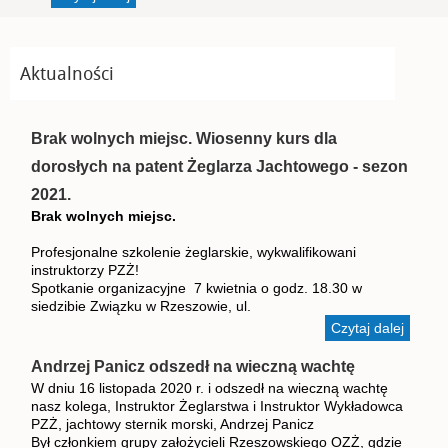
Aktualności
Brak wolnych miejsc. Wiosenny kurs dla
dorosłych na patent Żeglarza Jachtowego - sezon
2021.
Brak wolnych miejsc.
Profesjonalne szkolenie żeglarskie, wykwalifikowani
instruktorzy PZŻ!
Spotkanie organizacyjne 7 kwietnia o godz. 18.30 w
siedzibie Związku w Rzeszowie, ul.
Czytaj dalej
wpis B
wolnyc
miejsc.
Andrzej Panicz odszedł na wieczną wachtę
Wiose
W dniu 16 listopada 2020 r. i odszedł na wieczną wachtę
kurs dl
nasz kolega, Instruktor Żeglarstwa i Instruktor Wykładowca
dorosł
PZŻ, jachtowy sternik morski, Andrzej Panicz
na pat
Był członkiem grupy założycieli Rzeszowskiego OZŻ, gdzie