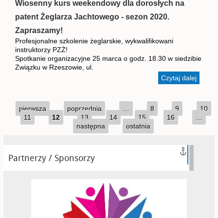
Jachto
Wiosenny kurs weekendowy dla dorosłych na
dla
patent Żeglarza Jachtowego - sezon 2020.
młodzi
– sezo
Zapraszamy!
2020 -
Profesjonalne szkolenie żeglarskie, wykwalifikowani
brak
instruktorzy PZŻ!
wolnyc
Spotkanie organizacyjne 25 marca o godz. 18.30 w siedzibie
miejsc
Związku w Rzeszowie, ul.
Czytaj dalej
wpis
Wiose
kurs
Strony
weeke
pierwsza
poprzednia
…
8
9
10
dla
11
12
13
14
15
16
…
dorosł
następna
ostatnia
patent
Żeglar
Jacht
Partnerzy / Sponsorzy
- sezo
2020.
Zapra