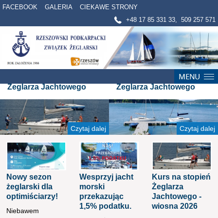
FACEBOOK
GALERIA
CIEKAWE STRONY
+48 17 85 331 33, 509 257 571
Jesienny kurs dla
Szkolenie żeglarskie dla
dorosłych na stopień
młodzieży na stopień
Żeglarza Jachtowego
Żeglarza Jachtowego
Czytaj dalej
Czytaj dalej
Nowy sezon
Wesprzyj jacht
Kurs na stopień
żeglarski dla
morski
Żeglarza
optimiściarzy!
przekazując
Jachtowego -
1,5% podatku.
wiosna 2026
Niebawem