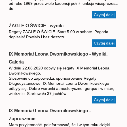
Żeglar
od roku 1969 przez wiele kadencji pełnił funkcję wiceprezesa
Jacht
ds.
- sezo
Czytaj dalej
wpis
2021.
Andrze
Panicz
ŻAGLE O ŚWICIE - wyniki
odszed
Regaty ŻAGLE O ŚWICIE. Start 5.00 w sobotę. Pogoda
na
dopisała! Powiało i bez deszczu.
wieczn
Czytaj dalej
wpis
wacht
ŻAGL
O
IX Memoriał Leona Dwornikowskiego - Wyniki,
ŚWICI
Galeria
- wynik
W dniu 22.08.2020 odbyły się regaty IX Memoriał Leona
Dwornikowskiego.
Stosownie do zapowiedzi, sponsorowane Regaty
Długodystansowe IX Memoriał Leona Dwornikowskiego
odbyły się. Dobre warunki atmosferyczne, gorąco i w miarę
wietrznie. Startowało 37 jachtów.
Czytaj dalej
wpis I
Leona
Dworni
IX Memoriał Leona Dwornikowskiego -
- Wynik
Zaproszenie
Mam przyjemność poinformować, że i w tym roku dzięki