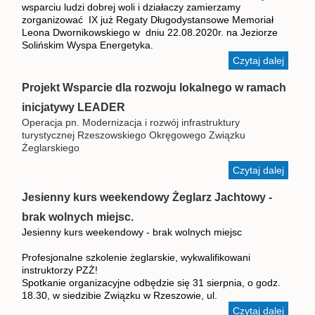
wsparciu ludzi dobrej woli i działaczy zamierzamy
zorganizować IX już Regaty Długodystansowe Memoriał
Leona Dwornikowskiego w dniu 22.08.2020r. na Jeziorze
Solińskim Wyspa Energetyka.
Czytaj dalej
wpis I
Leona
Dworni
Projekt Wsparcie dla rozwoju lokalnego w ramach
- Zapr
inicjatywy LEADER
Operacja pn. Modernizacja i rozwój infrastruktury
turystycznej Rzeszowskiego Okręgowego Związku
Żeglarskiego
Czytaj dalej
wpis
Projekt
Wsparc
Jesienny kurs weekendowy Żeglarz Jachtowy -
dla
brak wolnych miejsc.
rozwoj
Jesienny kurs weekendowy - brak wolnych miejsc
lokaln
w
Profesjonalne szkolenie żeglarskie, wykwalifikowani
ramac
instruktorzy PZŻ!
inicjat
Spotkanie organizacyjne odbędzie się 31 sierpnia, o godz.
LEAD
18.30, w siedzibie Związku w Rzeszowie, ul.
Czytaj dalej
wpis