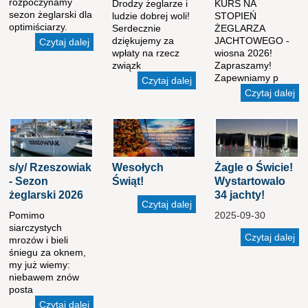
rozpoczynamy
Drodzy żeglarze i
KURS NA
sezon żeglarski dla
ludzie dobrej woli!
STOPIEŃ
optimiściarzy.
Serdecznie
ŻEGLARZA
dziękujemy za
JACHTOWEGO -
Czytaj dalej
wpłaty na rzecz
wiosna 2026!
związk
Zapraszamy!
Zapewniamy p
Czytaj dalej
Czytaj dalej
s/y/ Rzeszowiak
Wesołych
Żagle o Świcie!
- Sezon
Świąt!
Wystartowalo
żeglarski 2026
34 jachty!
Czytaj dalej
Pomimo
2025-09-30
siarczystych
Czytaj dalej
mrozów i bieli
śniegu za oknem,
my już wiemy:
niebawem znów
posta
Czytaj dalej