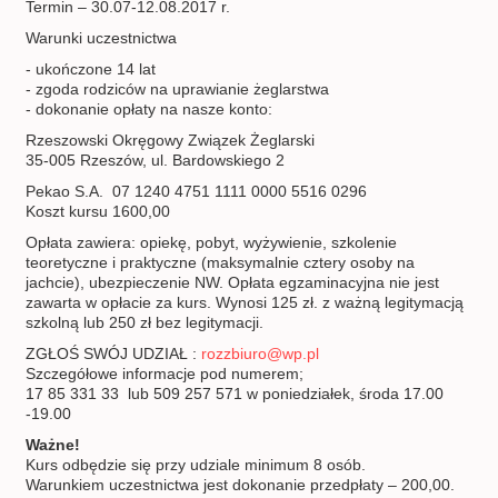
Termin – 30.07-12.08.2017 r.
Warunki uczestnictwa
- ukończone 14 lat
- zgoda rodziców na uprawianie żeglarstwa
- dokonanie opłaty na nasze konto:
Rzeszowski Okręgowy Związek Żeglarski
35-005 Rzeszów, ul. Bardowskiego 2
Pekao S.A. 07 1240 4751 1111 0000 5516 0296
Koszt kursu 1600,00
Opłata zawiera: opiekę, pobyt, wyżywienie, szkolenie
teoretyczne i praktyczne (maksymalnie cztery osoby na
jachcie), ubezpieczenie NW. Opłata egzaminacyjna nie jest
zawarta w opłacie za kurs. Wynosi 125 zł. z ważną legitymacją
szkolną lub 250 zł bez legitymacji.
ZGŁOŚ SWÓJ UDZIAŁ :
rozzbiuro@wp.pl
Szczegółowe informacje pod numerem;
17 85 331 33 lub 509 257 571 w poniedziałek, środa 17.00
-19.00
Ważne!
Kurs odbędzie się przy udziale minimum 8 osób.
Warunkiem uczestnictwa jest dokonanie przedpłaty – 200,00.