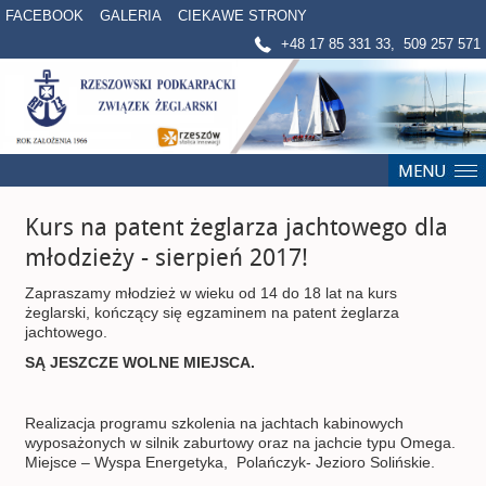
FACEBOOK
GALERIA
CIEKAWE STRONY
+48 17 85 331 33, 509 257 571
Kurs na patent żeglarza jachtowego dla
młodzieży - sierpień 2017!
Zapraszamy młodzież w wieku od 14 do 18 lat na kurs
żeglarski, kończący się egzaminem na patent żeglarza
jachtowego.
SĄ JESZCZE WOLNE MIEJSCA.
Realizacja programu szkolenia na jachtach kabinowych
wyposażonych w silnik zaburtowy oraz na jachcie typu Omega.
Miejsce – Wyspa Energetyka, Polańczyk- Jezioro Solińskie.