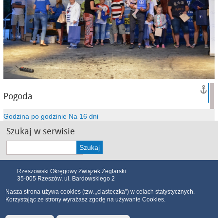
Pogoda
Godzina po godzinie
Na 16 dni
Szukaj w serwisie
Szukaj
Rzeszowski Okręgowy Związek Żeglarski
35-005 Rzeszów, ul. Bardowskiego 2
Nasza strona używa cookies (tzw. „ciasteczka”) w celach statystycznych.
Polityka cookies
Związek
Morze
Szkolenia
Sport
Baza
Korzystając ze strony wyrażasz zgodę na używanie Cookies.
Do pobrania
Kontakt