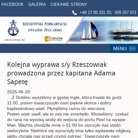
FACEBOOK
GALERIA
CIEKAWE STRONY
+48 17 85 331 33, 509 257 571
Kolejna wyprawa s/y Rzeszowiak
prowadzona przez kapitana Adama
Sapetę
2025-06-20
....Z Dublinu wyszliśmy w gęstej mgle, która trwała do godz.
11:00, potem towarzyszyło nam piękne słońce i dobry
bajdewindowy wiatr. Płynęliśmy raźno do wieczora.
Potem wiatr siadł, ale to nas nie zmartwiło. Musieliśmy czekać
do rana na wysoką wodę do wejścia do portu Peel na wyspie
Man. Wachta obudziła mnie o 01:00 bo otoczyło nas stado
wielorybów. Niektóre się wynurzyły inne tylko wydawała odgłosy
jakby chciała nas przed czymś ostrzec. Towarzyszyły nam