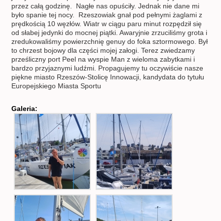
przez całą godzinę. Nagłe nas opuściły. Jednak nie dane mi
było spanie tej nocy. Rzeszowiak gnał pod pełnymi żaglami z
prędkością 10 węzłów. Wiatr w ciągu paru minut rozpędził się
od słabej jedynki do mocnej piątki. Awaryjnie zrzuciliśmy grota i
zredukowaliśmy powierzchnię genuy do foka sztormowego. Był
to chrzest bojowy dla części mojej załogi. Terez zwiedzamy
prześliczny port Peel na wyspie Man z wieloma zabytkami i
bardzo przyjaznymi ludźmi. Propagujemy tu oczywiście nasze
piękne miasto Rzeszów-Stolicę Innowacji, kandydata do tytułu
Europejskiego Miasta Sportu
Galeria: